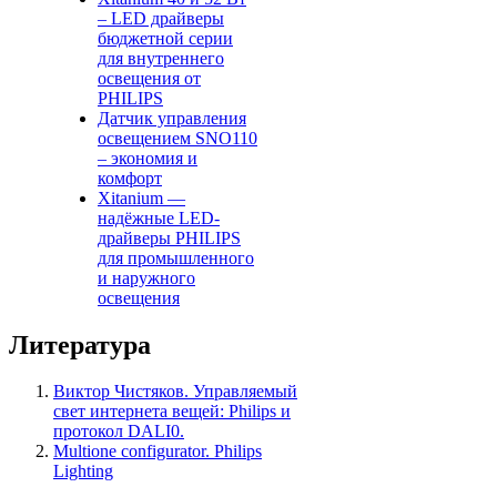
– LED драйверы
бюджетной серии
для внутреннего
освещения от
PHILIPS
Датчик управления
освещением SNO110
– экономия и
комфорт
Xitanium —
надёжные LED-
драйверы PHILIPS
для промышленного
и наружного
освещения
Литература
Виктор Чистяков. Управляемый
свет интернета вещей: Philips и
протокол DALI0.
Multione configurator. Philips
Lighting