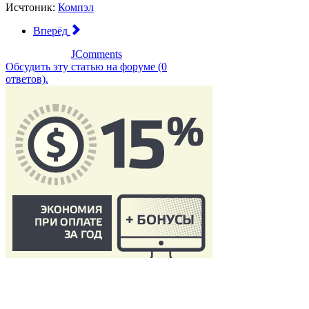
Исчтоник:
Компэл
Вперёд
JComments
Обсудить эту статью на форуме (0
ответов).