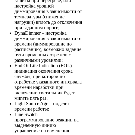
защиты при перегреве, или
настройка уровней
диммирования в зависимости от
температуры (снижение
нагрузки) вплоть до отключения
при заданном пороге;
DynaDimmer – настройка
диммирования в зависимости от
времени (диммирование по
расписанию), возможно задание
пяти временных отрезков с
различными уровнями;
End Of Life Indication (EOL) –
индикация окончания срока
службы, при которой по
отработке указанного интервала
времени наработки при
включении светильник будет
мигать пять раз;
Light Source Age – подсчет
времени работы;
Line Switch –
программирование реакции на
выделенную линию
управления: на изменения