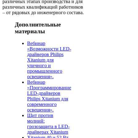
различных этапах производства и для
различных квалификаций работников
– от рядовых до инженерного состава.
Дополнительные
материалы
Вебинар
«Возможности LED-
драйверов Philips
Xitanium для
уличного и
промышленного
освещения».
Вебинар
«Программирование
LED-драйверов
Philips Xitanium для
современного
освещения».
Щит против
молний:
грозозащита в LED-
драйверах Xitanium
Xitanium 40 и 52 Вт