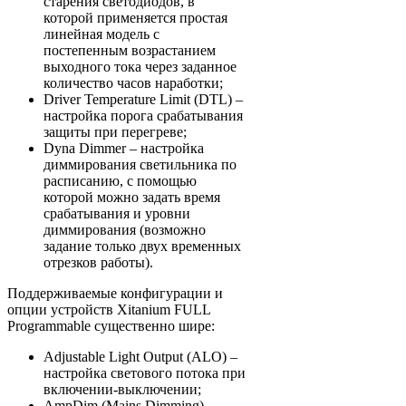
старения светодиодов, в
которой применяется простая
линейная модель с
постепенным возрастанием
выходного тока через заданное
количество часов наработки;
Driver Temperature Limit (DTL) –
настройка порога срабатывания
защиты при перегреве;
Dyna Dimmer – настройка
диммирования светильника по
расписанию, с помощью
которой можно задать время
срабатывания и уровни
диммирования (возможно
задание только двух временных
отрезков работы).
Поддерживаемые конфигурации и
опции устройств Xitanium FULL
Programmable существенно шире:
Adjustable Light Output (ALO) –
настройка светового потока при
включении-выключении;
AmpDim (Mains Dimming) –