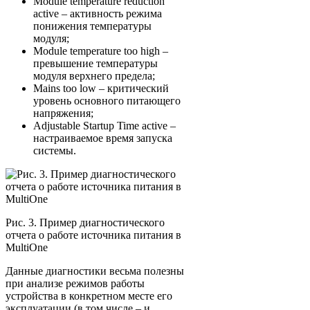
Module temperature reduction
active – активность режима
понижения температуры
модуля;
Module temperature too high –
превышение температуры
модуля верхнего предела;
Mains too low – критический
уровень основного питающего
напряжения;
Adjustable Startup Time active –
настраиваемое время запуска
системы.
Рис. 3. Пример диагностического
отчета о работе источника питания в
MultiOne
Данные диагностики весьма полезны
при анализе режимов работы
устройства в конкретном месте его
эксплуатации (в том числе – и