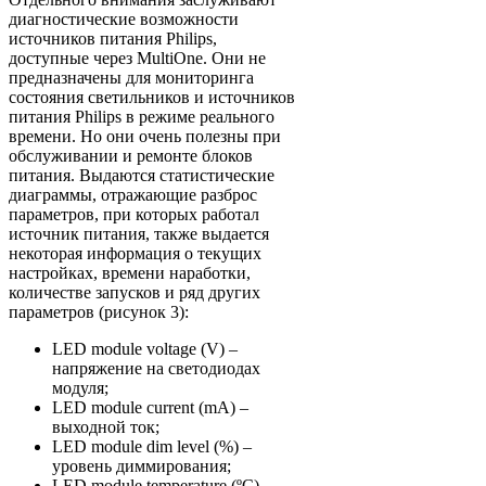
диагностические возможности
источников питания Philips,
доступные через MultiOne. Они не
предназначены для мониторинга
состояния светильников и источников
питания Philips в режиме реального
времени. Но они очень полезны при
обслуживании и ремонте блоков
питания. Выдаются статистические
диаграммы, отражающие разброс
параметров, при которых работал
источник питания, также выдается
некоторая информация о текущих
настройках, времени наработки,
количестве запусков и ряд других
параметров (рисунок 3):
LED module voltage (V) –
напряжение на светодиодах
модуля;
LED module current (mA) –
выходной ток;
LED module dim level (%) –
уровень диммирования;
LED module temperature (ºC) –