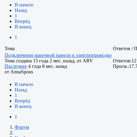
В начало
Назад
1
Вперёд
В конец
1
Тема
Ответов / 
Подключение варочной панели к электропроводке
Тема создана 15 года 2 мес. назад, от
ARV
Ответов:
12
Последнее
4 года 8 мес. назад
Просм.:
17.
от
AnnaSpous
В начало
Назад
1
Вперёд
В конец
1
Форум