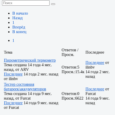
В начало
Назад
1
Вперёд
В конец
1
Ответов /
Тема
Последнее
Просм.
Пирометрический термометр
Последнее
от
Тема создана 14 года 4 мес.
Ответов:
5
ilinbv
назад, от
ARV
Просм.:
15.4к
14 года 2 мес.
Последнее
14 года 2 мес. назад
назад
от
ilinbv
Тестер состояния
батареек\аккумуляторов
Последнее
от
Тема создана 14 года 9 мес.
Ответов:
0
Furcat
назад, от
Furcat
Просм.:
6622
14 года 9 мес.
Последнее
14 года 9 мес. назад
назад
от
Furcat