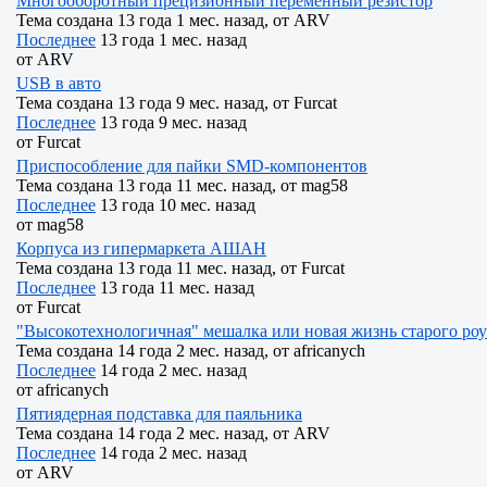
Многооборотный прецизионный переменный резистор
Тема создана 13 года 1 мес. назад, от
ARV
Последнее
13 года 1 мес. назад
от
ARV
USB в авто
Тема создана 13 года 9 мес. назад, от
Furcat
Последнее
13 года 9 мес. назад
от
Furcat
Приспособление для пайки SMD-компонентов
Тема создана 13 года 11 мес. назад, от
mag58
Последнее
13 года 10 мес. назад
от
mag58
Корпуса из гипермаркета АШАН
Тема создана 13 года 11 мес. назад, от
Furcat
Последнее
13 года 11 мес. назад
от
Furcat
"Высокотехнологичная" мешалка или новая жизнь старого роут
Тема создана 14 года 2 мес. назад, от
africanych
Последнее
14 года 2 мес. назад
от
africanych
Пятиядерная подставка для паяльника
Тема создана 14 года 2 мес. назад, от
ARV
Последнее
14 года 2 мес. назад
от
ARV