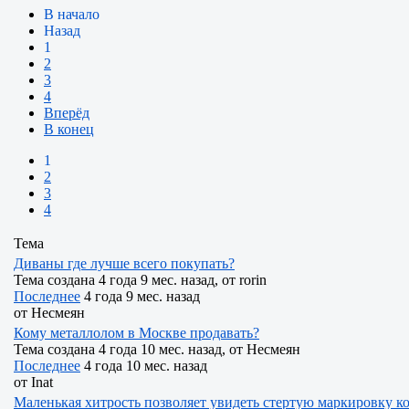
В начало
Назад
1
2
3
4
Вперёд
В конец
1
2
3
4
Тема
Диваны где лучше всего покупать?
Тема создана 4 года 9 мес. назад, от
rorin
Последнее
4 года 9 мес. назад
от
Несмеян
Кому металлолом в Москве продавать?
Тема создана 4 года 10 мес. назад, от
Несмеян
Последнее
4 года 10 мес. назад
от
Inat
Маленькая хитрость позволяет увидеть стертую маркировку 