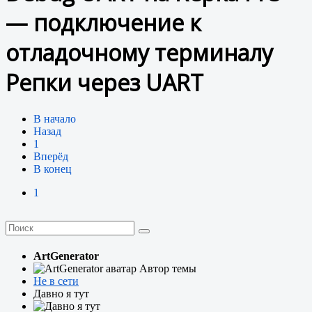
— подключение к
отладочному терминалу
Репки через UART
В начало
Назад
1
Вперёд
В конец
1
ArtGenerator
Автор темы
Не в сети
Давно я тут