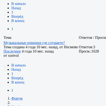
В начало
Назад
1
Вперёд
В конец
1
Тема
Ответов / Просм
Музыкальные новинки где слушаете?
Тема создана 4 года 10 мес. назад, от
Несмеян
Ответов:
3
Последнее
4 года 10 мес. назад
Просм.:
1028
от
xorivol
В начало
Назад
1
Вперёд
В конец
1
Форум