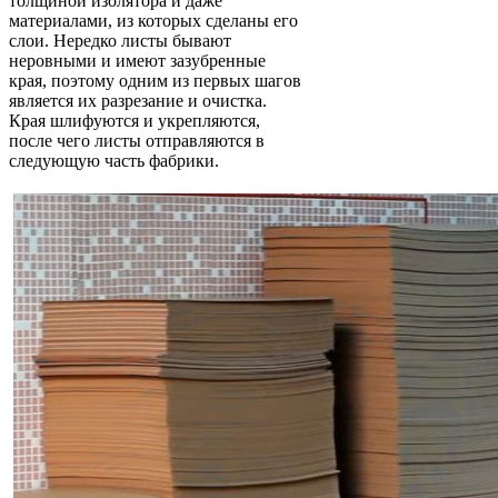
толщиной изолятора и даже
материалами, из которых сделаны его
слои. Нередко листы бывают
неровными и имеют зазубренные
края, поэтому одним из первых шагов
является их разрезание и очистка.
Края шлифуются и укрепляются,
после чего листы отправляются в
следующую часть фабрики.