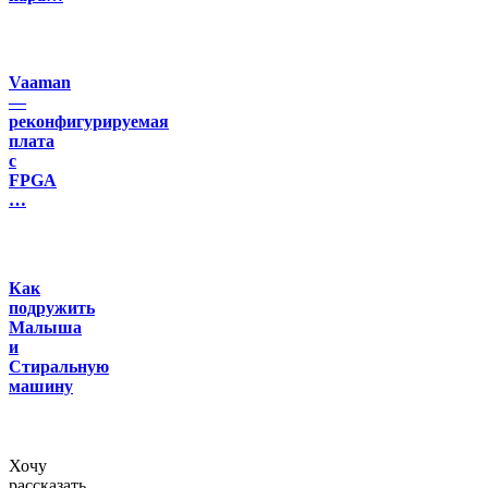
Vaaman
—
реконфигурируемая
плата
с
FPGA
…
Как
подружить
Малыша
и
Стиральную
машину
Хочу
рассказать