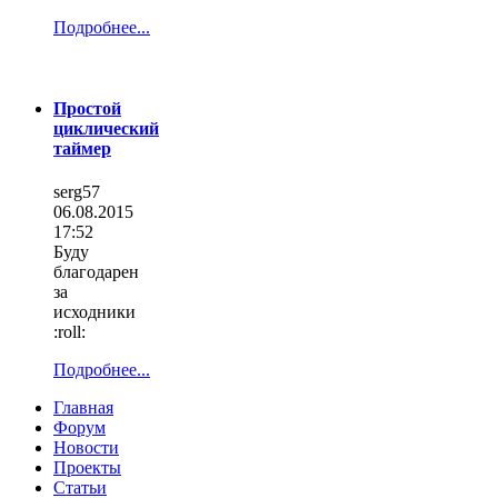
Подробнее...
Простой
циклический
таймер
serg57
06.08.2015
17:52
Буду
благодарен
за
исходники
:roll:
Подробнее...
Главная
Форум
Новости
Проекты
Статьи