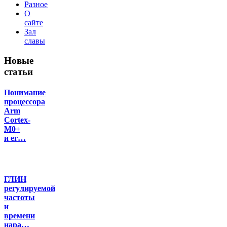
Разное
О
сайте
Зал
славы
Новые
статьи
Понимание
процессора
Arm
Cortex-
M0+
и ег…
ГЛИН
регулируемой
частоты
и
времени
нара…