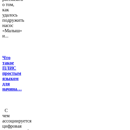
о том,
как
удалось
подружить
насос
«Малыш»
и...
Что
такое
ПЛИС
простым
языком
для
начина…
С
чем
ассоциируется
цифровая