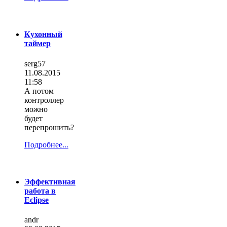
Кухонный
таймер
serg57
11.08.2015
11:58
А потом
контроллер
можно
будет
перепрошить?
Подробнее...
Эффективная
работа в
Eclipse
andr