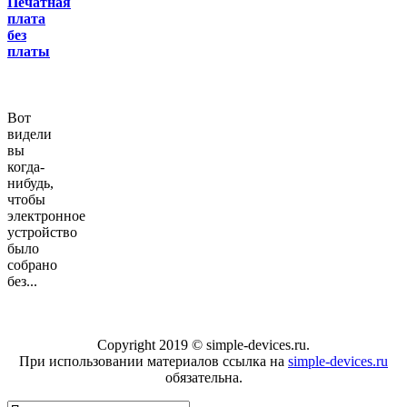
Печатная
плата
без
платы
Вот
видели
вы
когда-
нибудь,
чтобы
электронное
устройство
было
собрано
без...
Copyright 2019 © simple-devices.ru.
При использовании материалов ссылка на
simple-devices.ru
обязательна.