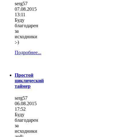
serg57
07.08.2015
13:11
Буду
благодарен
за
исходники
:-)
Подробнее...
Простой
циклический
таймер
serg57
06.08.2015
17:52
Буду
благодарен
за
исходники
:roll: