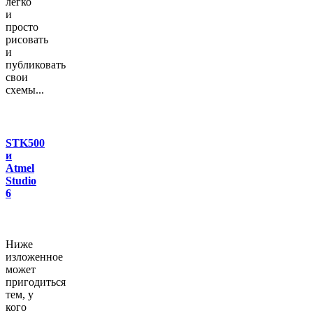
легко
и
просто
рисовать
и
публиковать
свои
схемы...
STK500
и
Atmel
Studio
6
Ниже
изложенное
может
пригодиться
тем, у
кого