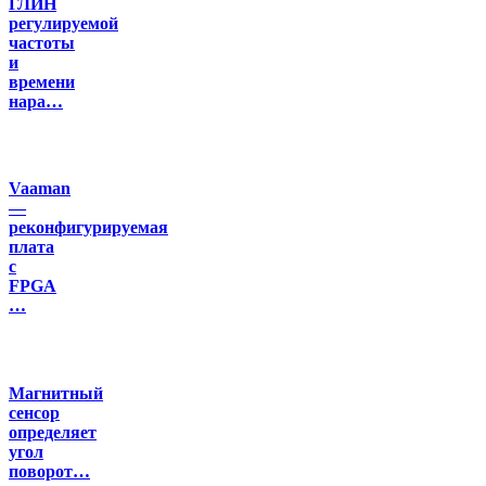
ГЛИН
регулируемой
частоты
и
времени
нара…
Vaaman
—
реконфигурируемая
плата
с
FPGA
…
Магнитный
сенсор
определяет
угол
поворот…