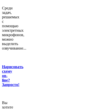
Среди
задач,
решаемых
с
помощью
электретных
микрофонов,
можно
выделить
озвучивание...
Нарисовать
схему
on-
line?
Запросто!
Вы
хотите