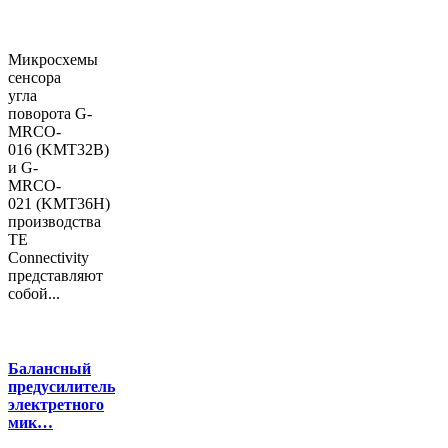
Микросхемы
сенсора
угла
поворота G-
MRCO-
016 (KMT32B)
и G-
MRCO-
021 (KMT36H)
производства
TE
Connectivity
представляют
собой...
Балансный
предусилитель
электретного
мик…