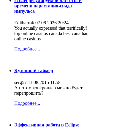
ГЛИН регулируемой частоты и
времени нарастания-спада
импульса
Editharrok
07.08.2026 20:24
You actually expressed that terrifically!
top online casinos canada best canadian
online casinos
Подробнее...
Кухонный таймер
serg57
11.08.2015 11:58
А потом контроллер можно будет
перепрошить?
Подробнее...
Эффективная работа в Eclipse