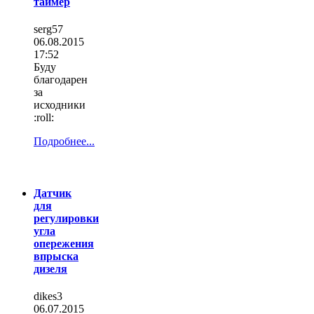
таймер
serg57
06.08.2015
17:52
Буду
благодарен
за
исходники
:roll:
Подробнее...
Датчик
для
регулировки
угла
опережения
впрыска
дизеля
dikes3
06.07.2015