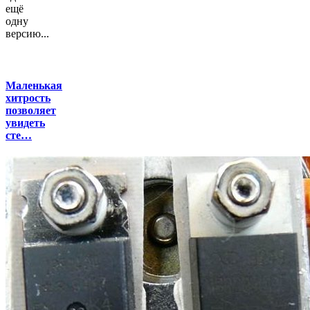
ещё
одну
версию...
Маленькая
хитрость
позволяет
увидеть
сте…