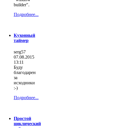
builder".
Подробнее...
Кухонный
таймер
serg57
07.08.2015
13:11
Буду
благодарен
за
исходники
:-)
Подробнее...
Простой
циклический