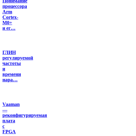
Понимание
процессора
Arm
Cortex-
M0+
и ег…
ГЛИН
регулируемой
частоты
и
времени
нара…
Vaaman
—
реконфигурируемая
плата
с
FPGA