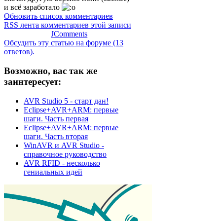
и всё заработало
Обновить список комментариев
RSS лента комментариев этой записи
JComments
Обсудить эту статью на форуме (13
ответов).
Возможно, вас так же
заинтересует:
AVR Studio 5 - старт дан!
Eclipse+AVR+ARM: первые
шаги. Часть первая
Eclipse+AVR+ARM: первые
шаги. Часть вторая
WinAVR и AVR Studio -
справочное руководство
AVR RFID - несколько
гениальных идей