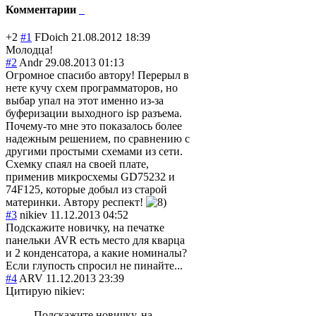
Комментарии
+2
#1
FDoich
21.08.2012 18:39
Молодца!
#2
Andr
29.08.2013 01:13
Огромное спасибо автору! Перерыл в
нете кучу схем программаторов, но
выбар упал на этот именно из-за
буферизации выходного isp разъема.
Почему-то мне это показалось более
надежным решением, по сравнению с
другими простыми схемами из сети.
Схемку спаял на своей плате,
применив микросхемы GD75232 и
74F125, которые добыл из старой
материнки. Автору респект!
#3
nikiev
11.12.2013 04:52
Подскажите новичку, на печатке
панельки AVR есть место для кварца
и 2 конденсатора, а какие номиналы?
Если глупость спросил не пинайте...
#4
ARV
11.12.2013 23:39
Цитирую nikiev:
Подскажите новичку, на