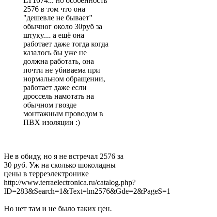
LT1074... но особенность
2576 в том что она
"дешевле не бывает"
обычног около 30руб за
штуку.... а ещё она
работает даже тогда когда
казалось бы уже не
должна работать, она
почти не убиваема при
нормальном обращении,
работает даже если
дроссель намотать на
обычном гвозде
монтажным проводом в
ПВХ изоляции :)
Не в обиду, но я не встречал 2576 за
30 руб. Уж на сколько шоколадны
цены в терреэлектронике
http://www.terraelectronica.ru/catalog.php?
ID=283&Search=1&Text=lm2576&Gde=2&PageS=1
Но нет там и не было таких цен.