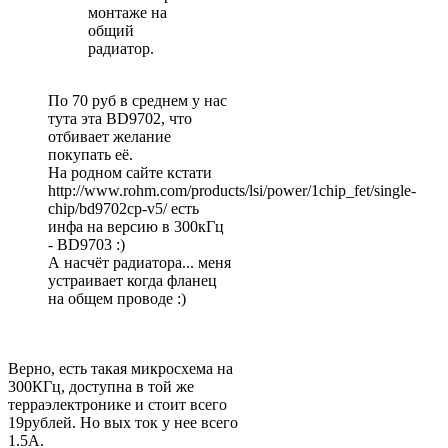
монтаже на
общий
радиатор.
По 70 руб в среднем у нас
тута эта BD9702, что
отбивает желание
покупать её.
На родном сайте кстати
http://www.rohm.com/products/lsi/power/1chip_fet/single-
chip/bd9702cp-v5/ есть
инфа на версию в 300кГц
- BD9703 :)
А насчёт радиатора... меня
устраивает когда фланец
на общем проводе :)
Верно, есть такая микросхема на
300КГц, доступна в той же
терраэлектроник
е и стоит всего
19рублей. Но вых ток у нее всего
1.5А.