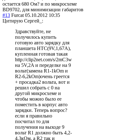
остается 680 Ом? и по микросхеме
BD9702, для минимизации габаритов
#13
Furcat
05.10.2012 10:35
Цитирую Сергей_:
Здравствуйте, не
получилось купить
готовую авто зарядку для
планшета НТС(9V,1,67A),
купленная готовая такая
http://clip2net.com/s/2mC3w
на 5V,2A и переделке на 9
вольт(замена R1-1kOm и
R2-6,2kOm)очень греется
+ просадка2 вольта, вот и
решил собрать с 0 на
другой микросхеме и
чтобы можно было ее
поместить в корпус авто
зарядки. Теперь вопрос?
если я правильно
посчитал то для
получения на выходе 9
вольт R1 должно быть 4,2-
4,3кОм, а R2 так и