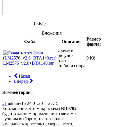
{ads1}
Вложения:
Размер
Файл
Описание
файла:
Схема и
рисунок
9 Кб
платы
LM2576_v2.0+BTA140.rar
стабилизатора
Назад
Вперёд
Комментарии
#1
adminv15
24.01.2011 22:15
Есть мнение, что микросхема
BD9702
будет в данном применении заведомо
лучшим выбором, т.к. позволит
уменьшить дроссель и, скорее всего,