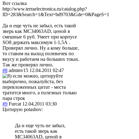
Вот ссылка
http://www.terraelectronica.ru/catalog.php?
ID=283&Search=1&Text=bd9703&Gde=0&PageS=1
Да и еще чуть не забыл, есть такой
зверь как MC34063AD, ценой в
смешные 6 руб. Умеет при корпусе
SO8 держать максимум 1-1,5А .
Проверял лично. Ну а кому больше,
то ставим на выход полевичек по
вкусу и работаем на больших токах.
Так же проверял лично.
#8
adminv15
12.04.2011 02:47
если можно, цитируйте
выборочно, пожалуйста, без
перевложенных цитат - места
тратится много, а полезных только
пара строк
#9
Furcat
12.04.2011 03:30
Цитирую potashov:
Да и еще чуть не забыл,
есть такой зверь как
MC34063AD, ценой в