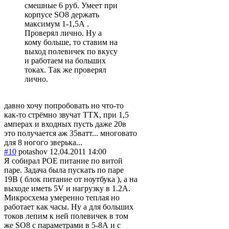
смешные 6 руб. Умеет при
корпусе SO8 держать
максимум 1-1,5А .
Проверял лично. Ну а
кому больше, то ставим на
выход полевичек по вкусу
и работаем на больших
токах. Так же проверял
лично.
давно хочу попробовать но что-то
как-то стрёмно звучат ТТХ, при 1,5
амперах и входных пусть даже 20в
это получается аж 35ватт... многовато
для 8 ногого зверька...
#10
potashov
12.04.2011 14:00
Я собирал POE питание по витой
паре. Задача была пускать по паре
19В ( блок питание от ноутбука ), а на
выходе иметь 5V и нагрузку в 1.2А.
Микросхема умеренно теплая но
работает как часы. Ну а для больших
токов лепим к ней полевичек в том
же SO8 с параметрами в 5-8А и с