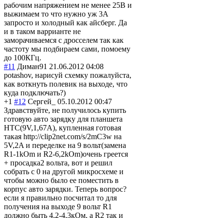
рабочим напряжением не менее 25В и
выжимаем то что нужно уж 3А
запросто и холодный как айсберг. Да
и в таком варрианте не
заморачиваемся с дросселем так как
частоту мы подбираем сами, помоему
до 100КГц.
#11
Диман91
21.06.2012 04:08
potashov, нарисуй схемку пожалуйста,
как воткнуть полевик на выходе, что
куда подключать?)
+1
#12
Сергей_
05.10.2012 00:47
Здравствуйте, не получилось купить
готовую авто зарядку для планшета
НТС(9V,1,67A), купленная готовая
такая http://clip2net.com/s/2mC3w на
5V,2A и переделке на 9 вольт(замена
R1-1kOm и R2-6,2kOm)очень греется
+ просадка2 вольта, вот и решил
собрать с 0 на другой микросхеме и
чтобы можно было ее поместить в
корпус авто зарядки. Теперь вопрос?
если я правильно посчитал то для
получения на выходе 9 вольт R1
должно быть 4,2-4,3кОм, а R2 так и