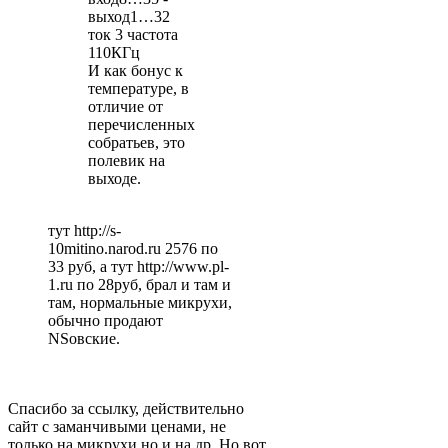
выход1…32
ток 3 частота
110КГц
И как бонус к
температуре, в
отличие от
перечисленных
собратьев, это
полевик на
выходе.
тут http://s-
10mitino.narod.ru 2576 по
33 руб, а тут http://www.pl-
1.ru по 28руб, брал и там и
там, нормальные микрухи,
обычно продают
NSовские.
Спасибо за ссылку, действительно
сайт с заманчивыми ценами, не
только на микрухи но и на др. Но вот