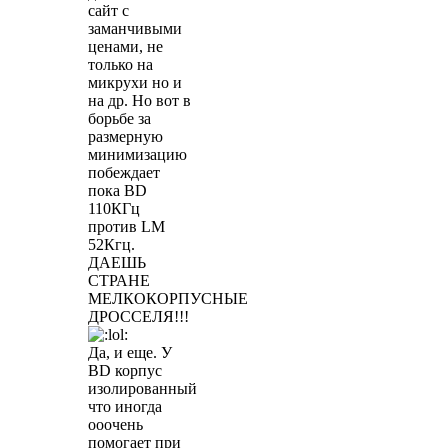
сайт с
заманчивыми
ценами, не
только на
микрухи но и
на др. Но вот в
борьбе за
размерную
минимизацию
побеждает
пока BD
110КГц
против LM
52Кгц.
ДАЕШЬ
СТРАНЕ
МЕЛКОКОРПУСНЫЕ
ДРОССЕЛЯ!!!
Да, и еще. У
BD корпус
изолированный
что иногда
ооочень
помогает при