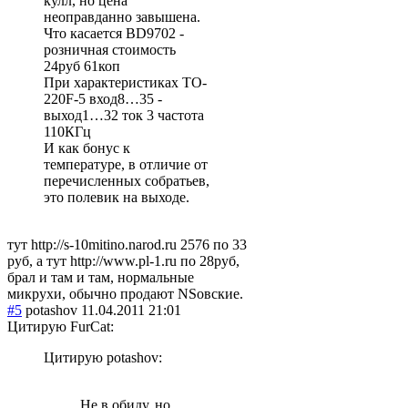
кулл, но цена
неоправданно завышена.
Что касается BD9702 -
розничная стоимость
24руб 61коп
При характеристиках TO-
220F-5 вход8…35 -
выход1…32 ток 3 частота
110КГц
И как бонус к
температуре, в отличие от
перечисленных собратьев,
это полевик на выходе.
тут http://s-10mitino.narod.ru 2576 по 33
руб, а тут http://www.pl-1.ru по 28руб,
брал и там и там, нормальные
микрухи, обычно продают NSовские.
#5
potashov
11.04.2011 21:01
Цитирую FurCat:
Цитирую potashov:
Не в обиду, но