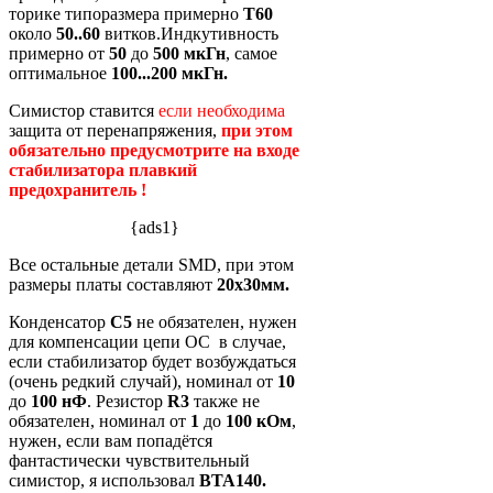
торике типоразмера примерно
Т60
около
50..60
витков.Индкутивность
примерно от
50
до
500 мкГн
, самое
оптимальное
100...200 мкГн.
Симистор ставится
если необходима
защита от перенапряжения,
при этом
обязательно предусмотрите на входе
стабилизатора плавкий
предохранитель !
{ads1}
Все остальные детали SMD, при этом
размеры платы составляют
20х30мм.
Конденсатор
С5
не обязателен, нужен
для компенсации цепи ОС в случае,
если стабилизатор будет возбуждаться
(очень редкий случай), номинал от
10
до
100 нФ
. Резистор
R3
также не
обязателен, номинал от
1
до
100 кОм
,
нужен, если вам попадётся
фантастически чувствительный
симистор, я использовал
ВТА140.