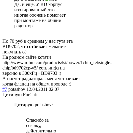
Да, и еще. У BD корпус
изолированный что
иногда ооочень помогает
при монтаже на общий
радиатор.
По 70 руб в среднем у нас тута эта
BD9702, что отбивает желание
покупать её.
На родном сайте кстати
http://www.rohm.com/products/lsi/power/1chip_fet/single-
chip/bd9702cp-v5/ есть инфа на
версию в 300кГц - BD9703 :)
А насчёт радиатора... меня устраивает
когда фланец на общем проводе :)
#7
potashov
12.04.2011 02:07
Цитирую FurCat:
Цитирую potashov:
Спасибо за
ссылку,
действительно