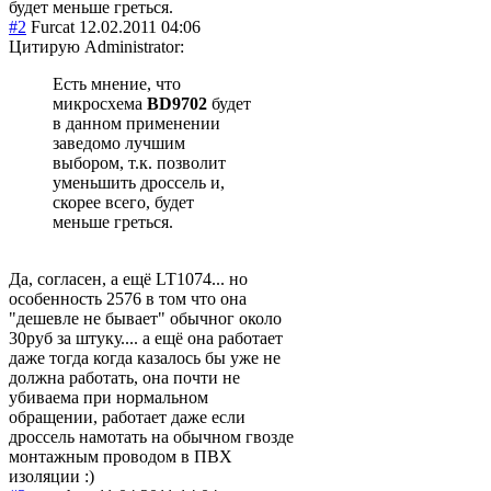
будет меньше греться.
#2
Furcat
12.02.2011 04:06
Цитирую Administrator:
Есть мнение, что
микросхема
BD9702
будет
в данном применении
заведомо лучшим
выбором, т.к. позволит
уменьшить дроссель и,
скорее всего, будет
меньше греться.
Да, согласен, а ещё LT1074... но
особенность 2576 в том что она
"дешевле не бывает" обычног около
30руб за штуку.... а ещё она работает
даже тогда когда казалось бы уже не
должна работать, она почти не
убиваема при нормальном
обращении, работает даже если
дроссель намотать на обычном гвозде
монтажным проводом в ПВХ
изоляции :)