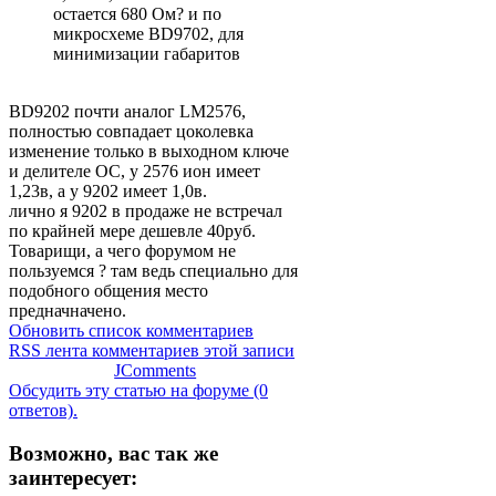
остается 680 Ом? и по
микросхеме BD9702, для
минимизации габаритов
BD9202 почти аналог LM2576,
полностью совпадает цоколевка
изменение только в выходном ключе
и делителе ОС, у 2576 ион имеет
1,23в, а у 9202 имеет 1,0в.
лично я 9202 в продаже не встречал
по крайней мере дешевле 40руб.
Товарищи, а чего форумом не
пользуемся ? там ведь специально для
подобного общения место
предначначено.
Обновить список комментариев
RSS лента комментариев этой записи
JComments
Обсудить эту статью на форуме (0
ответов).
Возможно, вас так же
заинтересует: