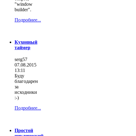
"window
builder".
Подробнее...
Кухонный
таймер
serg57
07.08.2015
13:11
Буду
благодарен
за
исходники
:-)
Подробнее...
Простой
циклический