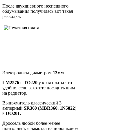
После двухдневного неспешного
обдумывания получилась вот такая
разводка:
Электролиты диаметром
13мм
LM2576
в
ТО220
у края платы что
удобно, если захотите посадить шим
на радиатор.
Выпрямитель классический 3
амперный
SR360
(
MBR360, 1N5822
)
в
DO201.
Дроссель любой более-менее
пригодный, я намотал на порошковом