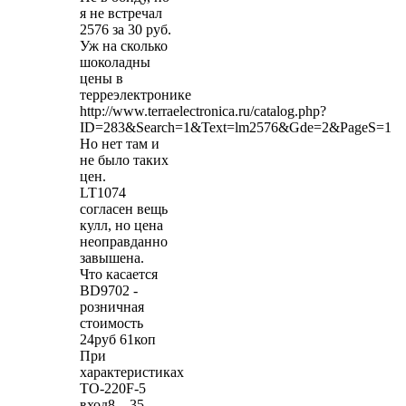
я не встречал
2576 за 30 руб.
Уж на сколько
шоколадны
цены в
терреэлектронике
http://www.terraelectronica.ru/catalog.php?
ID=283&Search=1&Text=lm2576&Gde=2&PageS=1
Но нет там и
не было таких
цен.
LT1074
согласен вещь
кулл, но цена
неоправданно
завышена.
Что касается
BD9702 -
розничная
стоимость
24руб 61коп
При
характеристиках
TO-220F-5
вход8…35 -