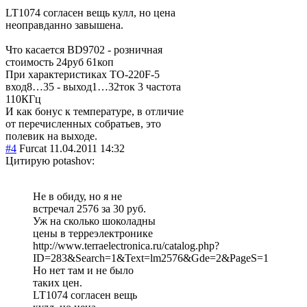
LT1074 согласен вещь кулл, но цена
неоправданно завышена.
Что касается BD9702 - розничная
стоимость 24руб 61коп
При характеристиках TO-220F-5
вход8
…35 - выход1…32
ток 3 частота
110КГц
И как бонус к температуре, в отличие
от перечисленных собратьев, это
полевик на выходе.
#4
Furcat
11.04.2011 14:32
Цитирую potashov:
Не в обиду, но я не
встречал 2576 за 30 руб.
Уж на сколько шоколадны
цены в терреэлектронике
http://www.terraelectronica.ru/catalog.php?
ID=283&Search=1&Text=lm2576&Gde=2&PageS=1
Но нет там и не было
таких цен.
LT1074 согласен вещь